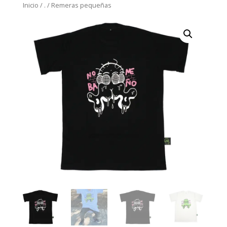
Inicio
/
.
/
Remeras pequeñas