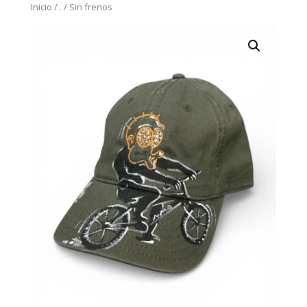
Inicio
/
.
/
Sin frenos