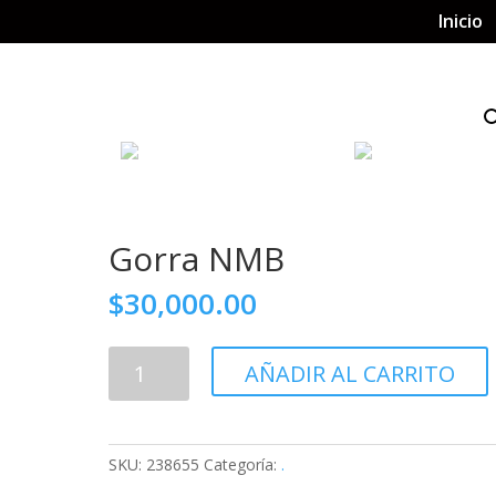
Inicio
Gorra NMB
$
30,000.00
Gorra
AÑADIR AL CARRITO
NMB
cantidad
SKU:
238655
Categoría:
.